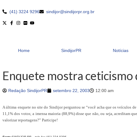
(41) 3224 9296
sindijor@sindijorpr.org.br
Home
SindijorPR
Notícias
Enquete mostra ceticismo 
Redação SindijorPR
setembro 22, 2003
12:00 am
A última enquete no site do Sindijor perguntou se “você acha que os veículos 
11,1% dos votos; a imensa maioria (88,9%) disse que não, ou seja, acreditam que
valorizar reportagens?” Participe!
Fonte:
SINDIJOR-PR – tele-fax (41) 224-9296