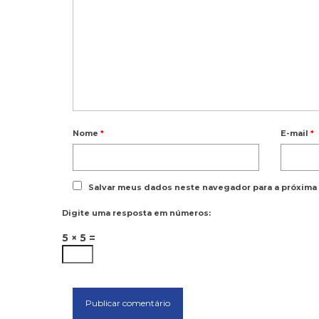
Nome
*
E-mail
*
Salvar meus dados neste navegador para a próxima
Digite uma resposta em números:
5 × 5 =