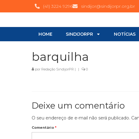
(41) 3224 9296
sindijor@sindijorpr.org.br
HOME
SINDIJORPR
NOTÍCIAS
barquilha
por
Redação SindijorPR
|
|
0
Deixe um comentário
O seu endereço de e-mail não será publicado.
Cam
Comentário
*