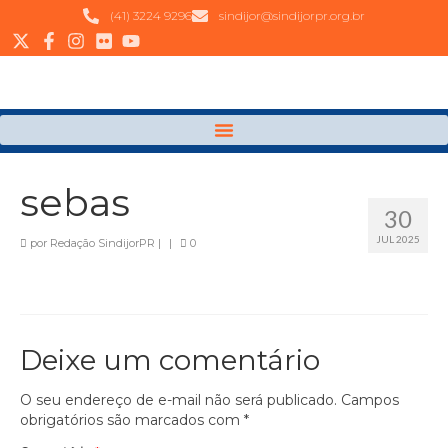
(41) 3224 9296
sindijor@sindijorpr.org.br
sebas
30
JUL 2025
por
Redação SindijorPR
|
|
0
Deixe um comentário
O seu endereço de e-mail não será publicado.
Campos
obrigatórios são marcados com
*