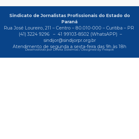
Sindicato de Jornalistas Profissionais do Estado do
Paraná
Rua José Loureiro, 211 – Centro – 80.010-000 – Curitiba – PR
(41) 3224 9296
–
41 99103-8502
(WhatsAPP) –
sindijor@sindijorpr.org.br
Atendimento de segunda a sexta-feira das 9h às 18h
Desenvolvido por Direta Sistemas /
Designed by Freepik