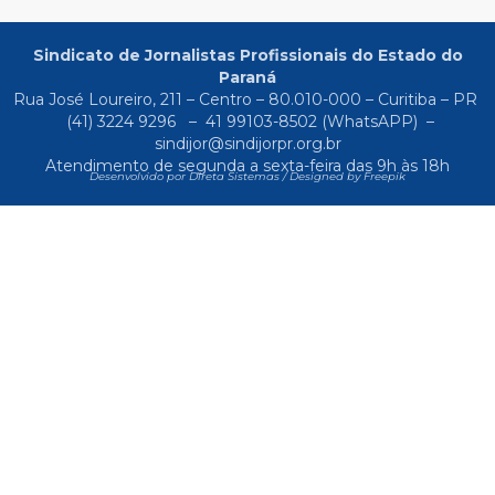
Sindicato de Jornalistas Profissionais do Estado do
Paraná
Rua José Loureiro, 211 – Centro – 80.010-000 – Curitiba – PR
(41) 3224 9296
–
41 99103-8502
(WhatsAPP) –
sindijor@sindijorpr.org.br
Atendimento de segunda a sexta-feira das 9h às 18h
Desenvolvido por Direta Sistemas /
Designed by Freepik