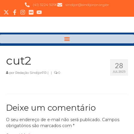
(41) 3224 9296
sindijor@sindijorpr.org.br
cut2
28
JUL 2025
por
Redação SindijorPR
|
|
0
Deixe um comentário
O seu endereço de e-mail não será publicado.
Campos
obrigatórios são marcados com
*