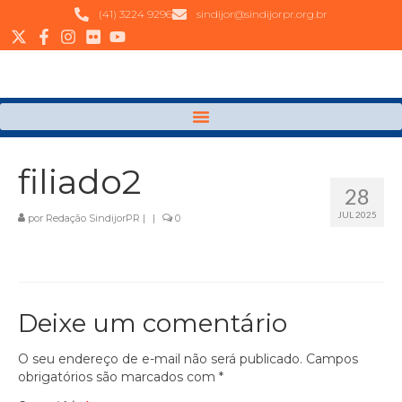
(41) 3224 9296
sindijor@sindijorpr.org.br
filiado2
28
JUL 2025
por
Redação SindijorPR
|
|
0
Deixe um comentário
O seu endereço de e-mail não será publicado.
Campos
obrigatórios são marcados com
*