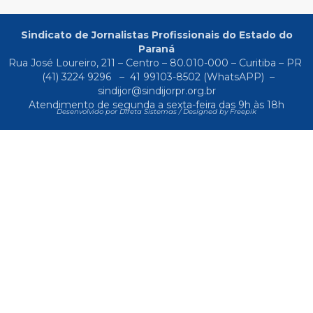
Sindicato de Jornalistas Profissionais do Estado do
Paraná
Rua José Loureiro, 211 – Centro – 80.010-000 – Curitiba – PR
(41) 3224 9296
–
41 99103-8502
(WhatsAPP) –
sindijor@sindijorpr.org.br
Atendimento de segunda a sexta-feira das 9h às 18h
Desenvolvido por Direta Sistemas /
Designed by Freepik