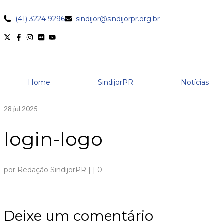
(41) 3224 9296
sindijor@sindijorpr.org.br
Home
SindijorPR
Notícias
28
jul 2025
login-logo
por
Redação SindijorPR
|
|
0
Deixe um comentário