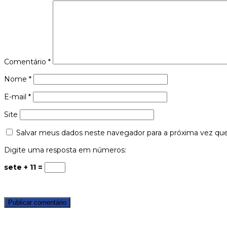
Comentário
*
Nome
*
E-mail
*
Site
Salvar meus dados neste navegador para a próxima vez qu
Digite uma resposta em números:
sete + 11 =