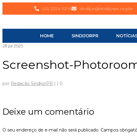
(41) 3224 9296
sindijor@sindijorpr.org.br
HOME
SINDIJORPR
NOTÍCIA
28
jul 2025
Screenshot-Photoroo
por
Redação SindijorPR
|
|
0
Deixe um comentário
O seu endereço de e-mail não será publicado.
Campos obrigat