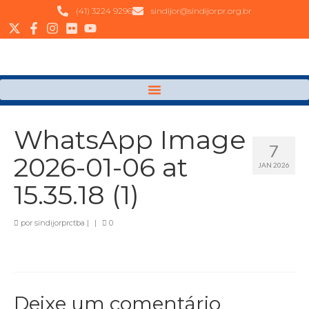
(41) 3224 9296
sindijor@sindijorpr.org.br
WhatsApp Image
7
2026-01-06 at
JAN 2026
15.35.18 (1)
por
sindijorprctba
|
|
0
Deixe um comentário