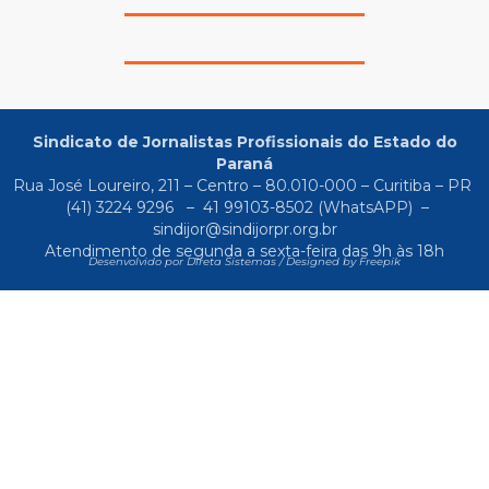
Sindicato de Jornalistas Profissionais do Estado do
Paraná
Rua José Loureiro, 211 – Centro – 80.010-000 – Curitiba – PR
(41) 3224 9296
–
41 99103-8502
(WhatsAPP) –
sindijor@sindijorpr.org.br
Atendimento de segunda a sexta-feira das 9h às 18h
Desenvolvido por Direta Sistemas /
Designed by Freepik