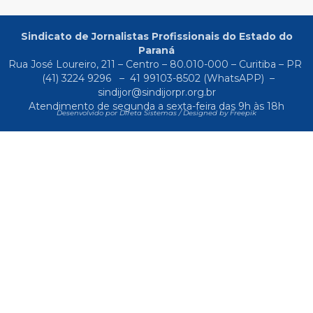
Sindicato de Jornalistas Profissionais do Estado do
Paraná
Rua José Loureiro, 211 – Centro – 80.010-000 – Curitiba – PR
(41) 3224 9296
–
41 99103-8502
(WhatsAPP) –
sindijor@sindijorpr.org.br
Atendimento de segunda a sexta-feira das 9h às 18h
Desenvolvido por Direta Sistemas /
Designed by Freepik