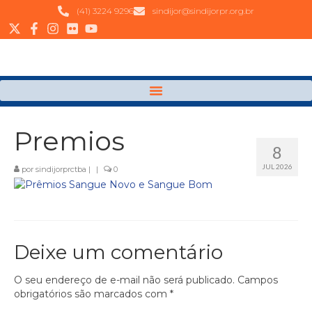
(41) 3224 9296
sindijor@sindijorpr.org.br
Premios
8
JUL 2026
por
sindijorprctba
|
|
0
Deixe um comentário
O seu endereço de e-mail não será publicado.
Campos
obrigatórios são marcados com
*