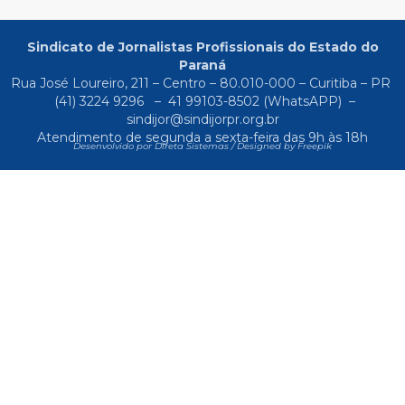
Sindicato de Jornalistas Profissionais do Estado do
Paraná
Rua José Loureiro, 211 – Centro – 80.010-000 – Curitiba – PR
(41) 3224 9296
–
41 99103-8502
(WhatsAPP) –
sindijor@sindijorpr.org.br
Atendimento de segunda a sexta-feira das 9h às 18h
Desenvolvido por Direta Sistemas /
Designed by Freepik