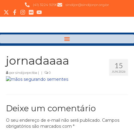
(41) 3224 9296
sindijor@sindijorpr.org.br
jornadaaaa
15
JUN 2026
por
sindijorprctba
|
|
0
Deixe um comentário
O seu endereço de e-mail não será publicado.
Campos
obrigatórios são marcados com
*