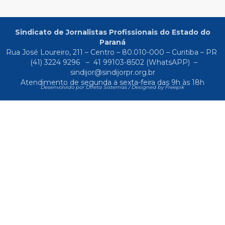
Sindicato de Jornalistas Profissionais do Estado do
Paraná
Rua José Loureiro, 211 – Centro – 80.010-000 – Curitiba – PR
(41) 3224 9296
–
41 99103-8502
(WhatsAPP) –
sindijor@sindijorpr.org.br
Atendimento de segunda a sexta-feira das 9h às 18h
Desenvolvido por Direta Sistemas /
Designed by Freepik