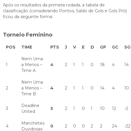
Após os resultados da primeira rodada, a tabela de
classificação (considerando Pontos, Saldo de Gols e Gols Pró)
ficou da seguinte forma:
Torneio Feminino
POS
TIME
PTS
J
V
E
D
GP
GC
SG
Nem Uma
1
a Menos –
4
2
1
1
0
18
4
14
Time A
Nem Uma
2
a Menos –
4
2
1
1
0
14
4
10
Time B
Deadline
3
3
2
1
0
1
10
12
-2
United
Manchetes
4
0
2
0
0
2
2
24
-22
Duvidosas