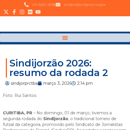
(41) 3224 9296
sindijor@sindijorpr.org.br
Sindijorzão 2026:
resumo da rodada 2
sindijorprctba
março 3, 2026
2:14 pm
Foto: Rui Santos
CURITIBA, PR
– No domingo, 01 de março, tivemos a
segunda rodada do
Sindijorzão
, o tradicional torneio de
futsal da categoria, promovido pelo Sindicato de Jornalistas