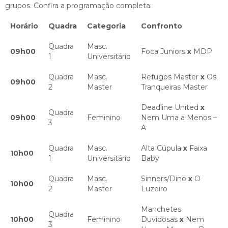
grupos. Confira a programação completa:
Horário
Quadra
Categoria
Confronto
Quadra
Masc.
09h00
Foca Juniors
x
MDP
1
Universitário
Quadra
Masc.
Refugos Master
x
Os
09h00
2
Master
Tranqueiras Master
Deadline United
x
Quadra
09h00
Feminino
Nem Uma a Menos –
3
A
Quadra
Masc.
Alta Cúpula
x
Faixa
10h00
1
Universitário
Baby
Quadra
Masc.
Sinners/Dino
x
O
10h00
2
Master
Luzeiro
Manchetes
Quadra
10h00
Feminino
Duvidosas
x
Nem
3