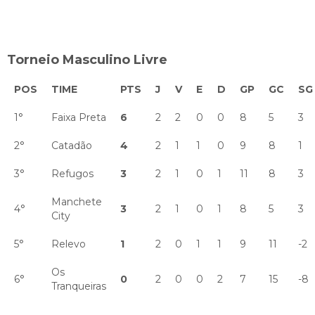
Torneio Masculino Livre
POS
TIME
PTS
J
V
E
D
GP
GC
SG
1°
Faixa Preta
6
2
2
0
0
8
5
3
2°
Catadão
4
2
1
1
0
9
8
1
3°
Refugos
3
2
1
0
1
11
8
3
Manchete
4°
3
2
1
0
1
8
5
3
City
5°
Relevo
1
2
0
1
1
9
11
-2
Os
6°
0
2
0
0
2
7
15
-8
Tranqueiras