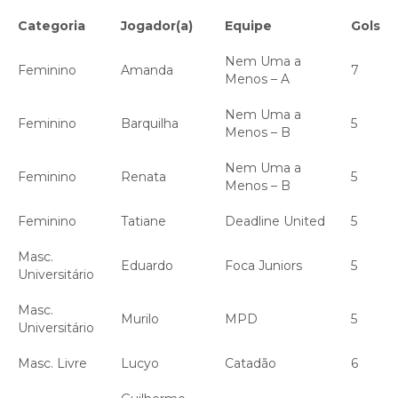
Categoria
Jogador(a)
Equipe
Gols
Nem Uma a
Feminino
Amanda
7
Menos – A
Nem Uma a
Feminino
Barquilha
5
Menos – B
Nem Uma a
Feminino
Renata
5
Menos – B
Feminino
Tatiane
Deadline United
5
Masc.
Eduardo
Foca Juniors
5
Universitário
Masc.
Murilo
MPD
5
Universitário
Masc. Livre
Lucyo
Catadão
6