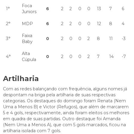
Foca
1°
6
2
2
0
0
13
7
6
Juniors
2°
MDP
6
2
2
0
0
12
8
4
Faixa
3°
0
2
0
0
2
8
11
-3
Baby
Alta
4°
0
2
0
0
2
7
14
-7
Cúpula
Artilharia
Com as redes balançando com frequência, alguns nomes já
despontam na briga pela artilharia de suas respectivas
categorias. Os destaques do domingo foram Renata (Nem
Uma a Menos B) e Victor (Refugos), que além de marcarem
5 e 4 gols, respectivamente, ainda foram eleitos os melhores
em quadra de suas partidas. Outro destaque foi Amanda
(Nem Uma a Menos A), que com 5 gols marcados, ficou na
artilharia isolada com 7 gols.