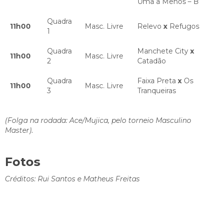
Uma a Menos – B
Quadra
11h00
Masc. Livre
Relevo
x
Refugos
1
Quadra
Manchete City
x
11h00
Masc. Livre
2
Catadão
Quadra
Faixa Preta
x
Os
11h00
Masc. Livre
3
Tranqueiras
(Folga na rodada: Ace/Mujica, pelo torneio Masculino
Master).
Fotos
Créditos: Rui Santos e Matheus Freitas