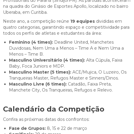
Profissionais do Paraná (SindijorPR). As partidas aconteceram
na quadra do Ginásio de Esportes Apollo, localizado no bairro
Uberaba, em Curitiba.
Neste ano, a competição reúne
19 equipes
divididas em
quatro categorias, garantindo espaço e competitividade para
todos os perfis de atletas e estudantes da área:
Feminino (4 times):
Deadline United, Manchetes
Duvidosas, Nem Uma a Menos – Time A e Nem Uma a
Menos – Time B.
Masculino Universitário (4 times):
Alta Cúpula, Faixa
Baby, Foca Juniors e MDP.
Masculino Master (5 times):
ACE/Mujica, O Luzeiro, Os
Tranqueiras Master, Refugos Master e Sinners/Dinos.
Masculino Livre (6 times):
Catadão, Faixa Preta,
Manchete City, Os Tranqueiras, Refugos e Relevo.
Calendário da Competição
Confira as próximas datas dos confrontos:
Fase de Grupos:
8, 15 e 22 de março