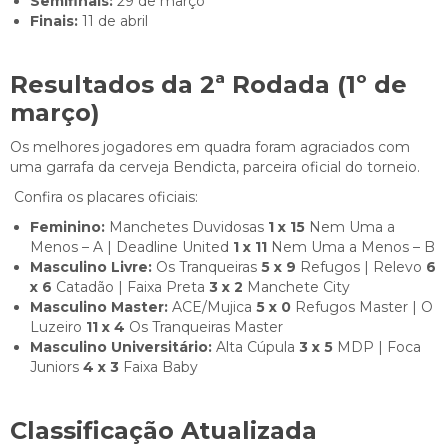
Semifinais:
29 de março
Finais:
11 de abril
Resultados da 2ª Rodada (1º de
março)
Os melhores jogadores em quadra foram agraciados com
uma garrafa da cerveja Bendicta, parceira oficial do torneio.
Confira os placares oficiais:
Feminino:
Manchetes Duvidosas
1 x 15
Nem Uma a
Menos – A | Deadline United
1 x 11
Nem Uma a Menos – B
Masculino Livre:
Os Tranqueiras
5 x 9
Refugos | Relevo
6
x 6
Catadão | Faixa Preta
3 x 2
Manchete City
Masculino Master:
ACE/Mujica
5
x 0
Refugos Master | O
Luzeiro
11 x 4
Os Tranqueiras Master
Masculino Universitário:
Alta Cúpula
3 x 5
MDP | Foca
Juniors
4
x 3
Faixa Baby
Classificação Atualizada