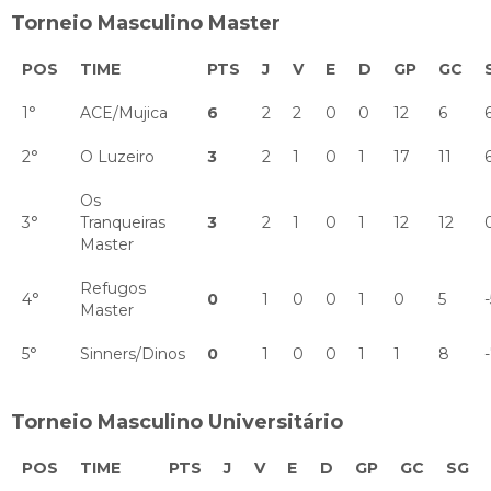
Torneio Masculino Master
POS
TIME
PTS
J
V
E
D
GP
GC
1°
ACE/Mujica
6
2
2
0
0
12
6
2°
O Luzeiro
3
2
1
0
1
17
11
Os
3°
Tranqueiras
3
2
1
0
1
12
12
Master
Refugos
4°
0
1
0
0
1
0
5
-
Master
5°
Sinners/Dinos
0
1
0
0
1
1
8
Torneio Masculino Universitário
POS
TIME
PTS
J
V
E
D
GP
GC
SG