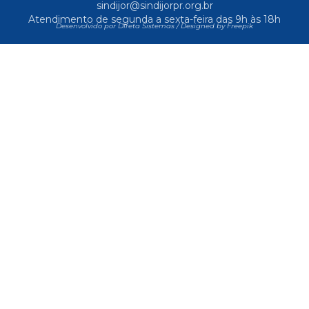
sindijor@sindijorpr.org.br
Atendimento de segunda a sexta-feira das 9h às 18h
Desenvolvido por Direta Sistemas /
Designed by Freepik