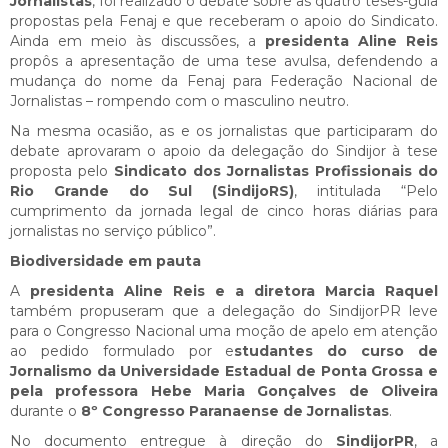
Jornalistas
, foi realizado o debate sobre as quatro teses-guia
propostas pela Fenaj e que receberam o apoio do Sindicato.
Ainda em meio às discussões, a
presidenta Aline Reis
propôs a apresentação de uma tese avulsa, defendendo a
mudança do nome da Fenaj para Federação Nacional de
Jornalistas – rompendo com o masculino neutro.
Na mesma ocasião, as e os jornalistas que participaram do
debate aprovaram o apoio da delegação do Sindijor à tese
proposta pelo
Sindicato dos Jornalistas Profissionais do
Rio Grande do Sul (SindijoRS)
, intitulada “Pelo
cumprimento da jornada legal de cinco horas diárias para
jornalistas no serviço público”.
Biodiversidade em pauta
A
presidenta Aline Reis e a diretora Marcia Raquel
também propuseram que a delegação do SindijorPR leve
para o Congresso Nacional uma moção de apelo em atenção
ao pedido formulado por e
studantes do curso de
Jornalismo da Universidade Estadual de Ponta Grossa e
pela professora Hebe Maria Gonçalves de Oliveira
durante o
8º Congresso Paranaense de Jornalistas
.
No documento entregue à direção do
SindijorPR
, a