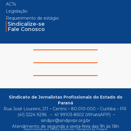
ACTs
Legislação
Requerimento de estágio
Sindicalize-se
Fale Conosco
Sindicato de Jornalistas Profissionais do Estado do
Paraná
Rua José Loureiro, 211 – Centro – 80.010-000 – Curitiba – PR
(41) 3224 9296
–
41 99103-8502
(WhatsAPP) –
sindijor@sindijorpr.org.br
Atendimento de segunda a sexta-feira das 9h às 18h
Desenvolvido por Direta Sistemas /
Designed by Freepik