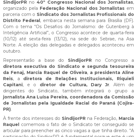
SindijorPR
no
40º Congresso Nacional dos Jornalistas
,
organizado pela
Federação Nacional dos Jornalistas
em
parceria com o
Sindicato dos Jornalistas Profissionais do
Distrito Federal
, embarca nesta semana para Brasília (DF).
Com o tema “Os Desafios do Jornalismo: de Gutenberg à
Inteligência Artificial”, o Congresso acontece de quarta-feira
(10/12) até sexta-feira (13/12), na sede do Sebrae, na Asa
Norte. A eleição das delegadas e delegados aconteceu em
outubro.
Representarão a base do
SindijorPR
no Congresso a
diretora executiva do Sindicato e segunda tesoureira
da Fenaj, Marcia Raquel de Oliveira
,
a presidenta Aline
Reis
, a
diretora de Relações Institucionais, Riquieli
Capitani
, e o
diretor de Cultura, Dary Jr
. Além de
dirigentes do Sindicato, também integrará o grupo a
jornalista Ana Luísa Pereira, coordenadora da Comissão
de Jornalistas pela Igualdade Racial do Paraná (Cojira-
PR)
.
À frente dos interesses do
SindijorPR
na Federação,
Marcia
Raquel
comemora o fato de o Sindicato ter conseguido se
articular para preencher as cinco vagas a que tinha direito. “A
participação do SindijorPR é fundamental porque este é um