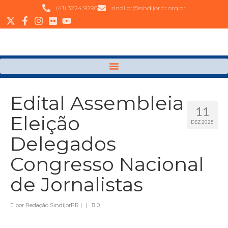
(41) 3224 9296
sindijor@sindijorpr.org.br
Edital Assembleia
11
Eleição
DEZ 2025
Delegados
Congresso Nacional
de Jornalistas
por
Redação SindijorPR
|
|
0