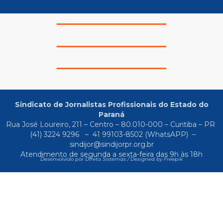
Sindicato de Jornalistas Profissionais do Estado do
Paraná
Rua José Loureiro, 211 – Centro – 80.010-000 – Curitiba – PR
(41) 3224 9296
–
41 99103-8502
(WhatsAPP) –
sindijor@sindijorpr.org.br
Atendimento de segunda a sexta-feira das 9h às 18h
Desenvolvido por Direta Sistemas /
Designed by Freepik