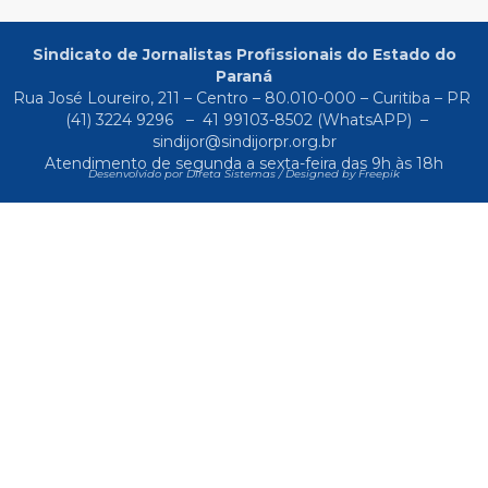
Sindicato de Jornalistas Profissionais do Estado do
Paraná
Rua José Loureiro, 211 – Centro – 80.010-000 – Curitiba – PR
(41) 3224 9296
–
41 99103-8502
(WhatsAPP) –
sindijor@sindijorpr.org.br
Atendimento de segunda a sexta-feira das 9h às 18h
Desenvolvido por Direta Sistemas /
Designed by Freepik