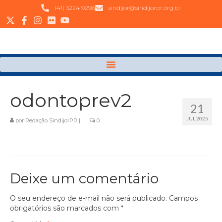
(41) 3224 9296
sindijor@sindijorpr.org.br
odontoprev2
21
JUL 2025
por
Redação SindijorPR
|
|
0
Deixe um comentário
O seu endereço de e-mail não será publicado.
Campos
obrigatórios são marcados com
*