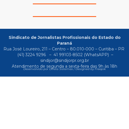
Sindicato de Jornalistas Profissionais do Estado do
Paraná
Rua José Loureiro, 211 – Centro – 80.010-000 – Curitiba – PR
(41) 3224 9296
–
41 99103-8502
(WhatsAPP) –
sindijor@sindijorpr.org.br
Atendimento de segunda a sexta-feira das 9h às 18h
Desenvolvido por Direta Sistemas /
Designed by Freepik