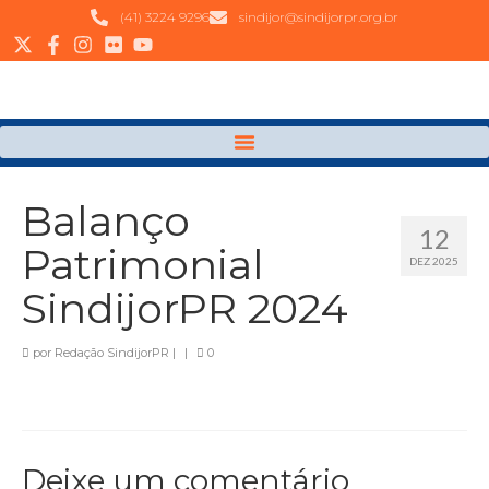
(41) 3224 9296
sindijor@sindijorpr.org.br
Balanço
12
Patrimonial
DEZ 2025
SindijorPR 2024
por
Redação SindijorPR
|
|
0
Deixe um comentário