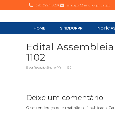
(41) 3224 9296
sindijor@sindijorpr.org.br
HOME
SINDIJORPR
NOTÍCIA
Edital Assembleia 
1102
por
Redação SindijorPR
|
|
0
Deixe um comentário
O seu endereço de e-mail não será publicado.
Cam