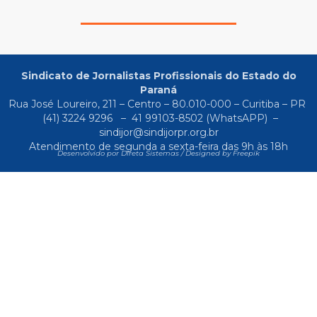
Sindicato de Jornalistas Profissionais do Estado do
Paraná
Rua José Loureiro, 211 – Centro – 80.010-000 – Curitiba – PR
(41) 3224 9296
–
41 99103-8502
(WhatsAPP) –
sindijor@sindijorpr.org.br
Atendimento de segunda a sexta-feira das 9h às 18h
Desenvolvido por Direta Sistemas /
Designed by Freepik