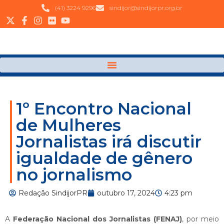
(41) 3224 9296
sindijor@sindijorpr.org.br
1º Encontro Nacional
de Mulheres
Jornalistas irá discutir
igualdade de gênero
no jornalismo
Redação SindijorPR
outubro 17, 2024
4:23 pm
A
Federação Nacional dos Jornalistas (FENAJ)
, por meio