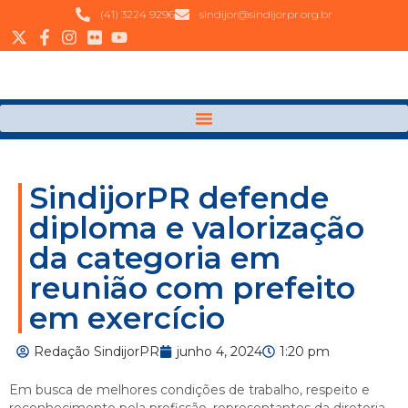
(41) 3224 9296
sindijor@sindijorpr.org.br
SindijorPR defende
diploma e valorização
da categoria em
reunião com prefeito
em exercício
Redação SindijorPR
junho 4, 2024
1:20 pm
Em busca de melhores condições de trabalho, respeito e
reconhecimento pela profissão, representantes da diretoria