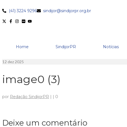
(41) 3224 9296
sindijor@sindijorpr.org.br
Home
SindijorPR
Notícias
12
dez 2025
image0 (3)
por
Redação SindijorPR
|
|
0
Deixe um comentário