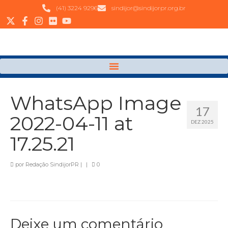
(41) 3224 9296
sindijor@sindijorpr.org.br
WhatsApp Image
17
2022-04-11 at
DEZ 2025
17.25.21
por
Redação SindijorPR
|
|
0
Deixe um comentário