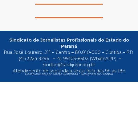
Sindicato de Jornalistas Profissionais do Estado do
Paraná
Rua José Loureiro, 211 – Centro – 80.010-000 – Curitiba – PR
(41) 3224 9296
–
41 99103-8502
(WhatsAPP) –
sindijor@sindijorpr.org.br
Atendimento de segunda a sexta-feira das 9h às 18h
Desenvolvido por Direta Sistemas /
Designed by Freepik