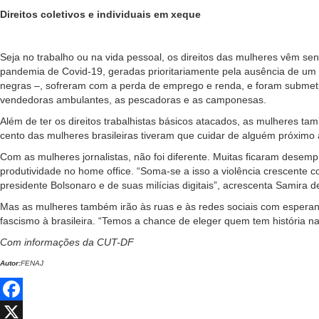
Direitos coletivos e individuais em xeque
Seja no trabalho ou na vida pessoal, os direitos das mulheres vêm s
pandemia de Covid-19, geradas prioritariamente pela ausência de um 
negras –, sofreram com a perda de emprego e renda, e foram submeti
vendedoras ambulantes, as pescadoras e as camponesas.
Além de ter os direitos trabalhistas básicos atacados, as mulheres ta
cento das mulheres brasileiras tiveram que cuidar de alguém próximo 
Com as mulheres jornalistas, não foi diferente. Muitas ficaram dese
produtividade no home office. “Soma-se a isso a violência crescente c
presidente Bolsonaro e de suas milícias digitais”, acrescenta Samira d
Mas as mulheres também irão às ruas e às redes sociais com esperanç
fascismo à brasileira. “Temos a chance de eleger quem tem história na 
Com informações da CUT-DF
Autor:
FENAJ
Facebook