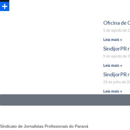
X
Share
Oficina de 
5 de agosto de 
Leia mais »
SindijorPR 
5 de agosto de 
Leia mais »
SindijorPR 
29 de julho de 2
Leia mais »
Sindicato de Jornalistas Profissionais do Paraná