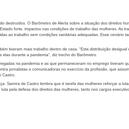
endo destruídos. O Barômetro de Alerta sobre a situação dos direitos
Estado forte, impactou nas condições de trabalho das mulheres. As tr
das ao trabalho sem condições sanitárias adequadas. Esse cenário t
mbém tiveram mais trabalho dentro de casa. “Esta distribuição desigual
a elas durante a pandemia”, diz trecho do Barômetro.
mpregadas na pandemia e as que permaneceram no emprego tiveram que 
ontra jornalistas e comunicadoras no exercício da profissão, que assu
e Castro.
a. Samira de Castro lembra que é tarefa das mulheres reforçar a luta
luta pela defesa dos direitos das mulheres, tanto nos cargos executivo