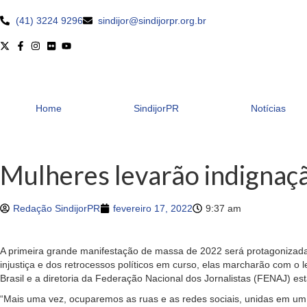
(41) 3224 9296
sindijor@sindijorpr.org.br
Home
SindijorPR
Notícias
Mulheres levarão indignaçã
Redação SindijorPR
fevereiro 17, 2022
9:37 am
A primeira grande manifestação de massa de 2022 será protagonizada p
injustiça e dos retrocessos políticos em curso, elas marcharão com 
Brasil e a diretoria da Federação Nacional dos Jornalistas (FENAJ) est
“Mais uma vez, ocuparemos as ruas e as redes sociais, unidas em u