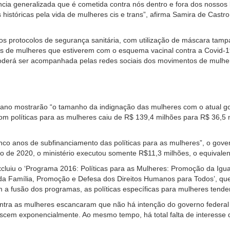
lência generalizada que é cometida contra nós dentro e fora dos nossos
s históricas pela vida de mulheres cis e trans”, afirma Samira de Cas
 os protocolos de segurança sanitária, com utilização de máscara tam
nas de mulheres que estiverem com o esquema vacinal contra a Covid
poderá ser acompanhada pelas redes sociais dos movimentos de mulhe
 ano mostrarão “o tamanho da indignação das mulheres com o atual go
om políticas para as mulheres caiu de R$ 139,4 milhões para R$ 36,5 
co anos de subfinanciamento das políticas para as mulheres”, o gover
de 2020, o ministério executou somente R$11,3 milhões, o equivalente
xcluiu o ‘Programa 2016: Políticas para as Mulheres: Promoção da Igu
 da Família, Promoção e Defesa dos Direitos Humanos para Todos’, que
 a fusão dos programas, as políticas específicas para mulheres tende
ntra as mulheres escancaram que não há intenção do governo federal em
rescem exponencialmente. Ao mesmo tempo, há total falta de interesse