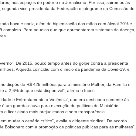
 lares, nos espaços de poder e no Jornalismo. Por isso, sairemos às
tro, segunda vice-presidenta da Federação e integrante da Comissão de
pando boca e nariz, além de higienização das mãos com álcool 70% e
-19 completo. Para aquelas que que apresentarem sintomas da doença,
res.
verno”. De 2015, pouco tempo antes do golpe contra a presidenta
milhões. A queda coincidiu com o início da pandemia da Covid-19, e
no dispôs de R$ 425 milhões para o ministério Mulher, da Família e
 a 2,6% do que está disponível”, afirma o Inesc.
aldade e Enfrentamento a Violência’, que era destinado somente às
 é um guarda-chuva para execução de políticas do Ministério
m a ficar ainda mais prejudicadas e sem transparência.
 mudar o cenário crítico”, avalia a dirigente sindical. De acordo
 de Bolsonaro com a promoção de políticas públicas para as mulheres”,