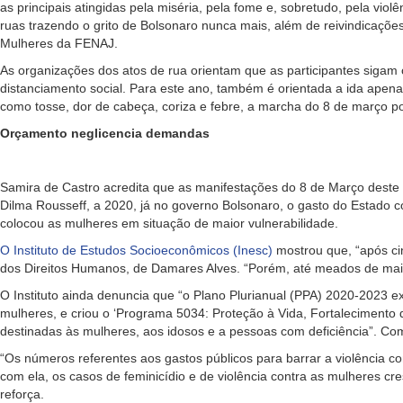
as principais atingidas pela miséria, pela fome e, sobretudo, pela vio
ruas trazendo o grito de Bolsonaro nunca mais, além de reivindicaçõe
Mulheres da FENAJ.
As organizações dos atos de rua orientam que as participantes sigam
distanciamento social. Para este ano, também é orientada a ida ape
como tosse, dor de cabeça, coriza e febre, a marcha do 8 de março 
Orçamento neglicencia demandas
Samira de Castro acredita que as manifestações do 8 de Março deste
Dilma Rousseff, a 2020, já no governo Bolsonaro, o gasto do Estado c
colocou as mulheres em situação de maior vulnerabilidade.
O Instituto de Estudos Socioeconômicos (Inesc)
mostrou que, “após cin
dos Direitos Humanos, de Damares Alves. “Porém, até meados de maio 
O Instituto ainda denuncia que “o Plano Plurianual (PPA) 2020-2023 e
mulheres, e criou o ‘Programa 5034: Proteção à Vida, Fortalecimento
destinadas às mulheres, aos idosos e a pessoas com deficiência”. Com
“Os números referentes aos gastos públicos para barrar a violência co
com ela, os casos de feminicídio e de violência contra as mulheres c
reforça.