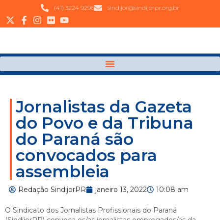
(41) 3224 9296
sindijor@sindijorpr.org.br
Jornalistas da Gazeta
do Povo e da Tribuna
do Paraná são
convocados para
assembleia
Redação SindijorPR
janeiro 13, 2022
10:08 am
O Sindicato dos Jornalistas Profissionais do Paraná
(SindijorPR) convoca os/as jornalistas empregados/as da