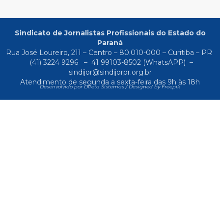
Sindicato de Jornalistas Profissionais do Estado do
Paraná
Rua José Loureiro, 211 – Centro – 80.010-000 – Curitiba – PR
(41) 3224 9296
–
41 99103-8502
(WhatsAPP) –
sindijor@sindijorpr.org.br
Atendimento de segunda a sexta-feira das 9h às 18h
Desenvolvido por Direta Sistemas /
Designed by Freepik