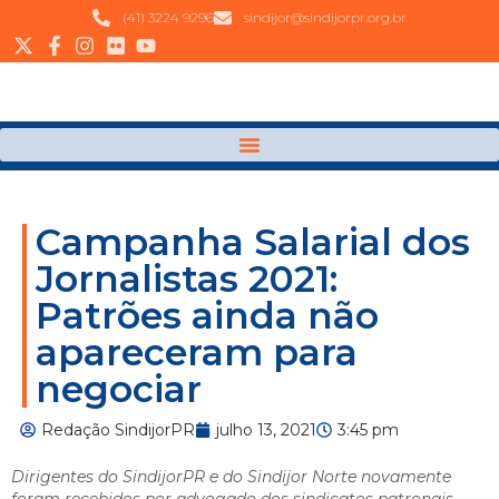
(41) 3224 9296
sindijor@sindijorpr.org.br
Campanha Salarial dos
Jornalistas 2021:
Patrões ainda não
apareceram para
negociar
Redação SindijorPR
julho 13, 2021
3:45 pm
Dirigentes do SindijorPR e do Sindijor Norte novamente
foram recebidos por advogado dos sindicatos patronais,