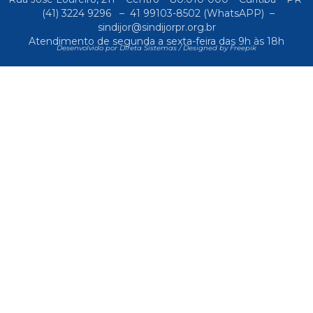
(41) 3224 9296
–
41 99103-8502
(WhatsAPP) –
sindijor@sindijorpr.org.br
Atendimento de segunda a sexta-feira das 9h às 18h
Desenvolvido por Direta Sistemas /
Designed by Freepik