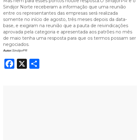
Mas nem para esses pontos houve resposta.O SindijorPR e o
Sindijor Norte receberam a informação que uma reunião
entre os representantes das empresas será realizada
somente no início de agosto, três meses depois da data-
base, e exigiram na reunião que a pauta de reivindicações
aprovada pela categoria e apresentada aos patrões no mês
de maio tenha uma resposta para que os termos possam ser
negociados.
Autor:
SindijorPR
Facebook
X
Share