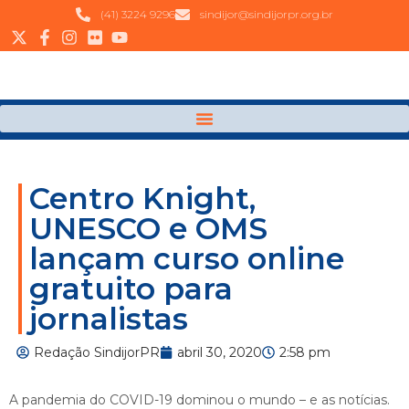
(41) 3224 9296
sindijor@sindijorpr.org.br
Centro Knight,
UNESCO e OMS
lançam curso online
gratuito para
jornalistas
Redação SindijorPR
abril 30, 2020
2:58 pm
A pandemia do COVID-19 dominou o mundo – e as notícias.