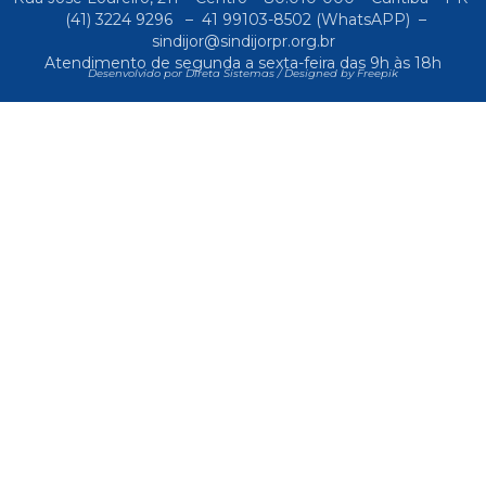
(41) 3224 9296
–
41 99103-8502
(WhatsAPP) –
sindijor@sindijorpr.org.br
Atendimento de segunda a sexta-feira das 9h às 18h
Desenvolvido por Direta Sistemas /
Designed by Freepik