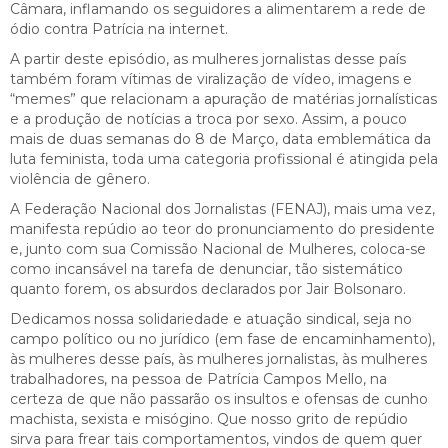
Câmara, inflamando os seguidores a alimentarem a rede de
ódio contra Patrícia na internet.
A partir deste episódio, as mulheres jornalistas desse país
também foram vítimas de viralização de vídeo, imagens e
“memes” que relacionam a apuração de matérias jornalísticas
e a produção de notícias a troca por sexo. Assim, a pouco
mais de duas semanas do 8 de Março, data emblemática da
luta feminista, toda uma categoria profissional é atingida pela
violência de gênero.
A Federação Nacional dos Jornalistas (FENAJ), mais uma vez,
manifesta repúdio ao teor do pronunciamento do presidente
e, junto com sua Comissão Nacional de Mulheres, coloca-se
como incansável na tarefa de denunciar, tão sistemático
quanto forem, os absurdos declarados por Jair Bolsonaro.
Dedicamos nossa solidariedade e atuação sindical, seja no
campo político ou no jurídico (em fase de encaminhamento),
às mulheres desse país, às mulheres jornalistas, às mulheres
trabalhadores, na pessoa de Patrícia Campos Mello, na
certeza de que não passarão os insultos e ofensas de cunho
machista, sexista e misógino. Que nosso grito de repúdio
sirva para frear tais comportamentos, vindos de quem quer