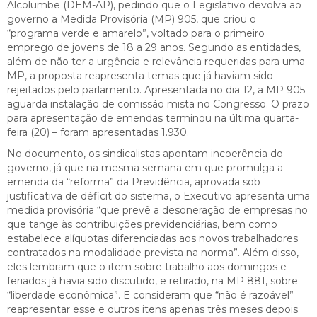
Alcolumbe (DEM-AP), pedindo que o Legislativo devolva ao
governo a Medida Provisória (MP) 905, que criou o
“programa verde e amarelo”, voltado para o primeiro
emprego de jovens de 18 a 29 anos. Segundo as entidades,
além de não ter a urgência e relevância requeridas para uma
MP, a proposta reapresenta temas que já haviam sido
rejeitados pelo parlamento. Apresentada no dia 12, a MP 905
aguarda instalação de comissão mista no Congresso. O prazo
para apresentação de emendas terminou na última quarta-
feira (20) – foram apresentadas 1.930.
No documento, os sindicalistas apontam incoerência do
governo, já que na mesma semana em que promulga a
emenda da “reforma” da Previdência, aprovada sob
justificativa de déficit do sistema, o Executivo apresenta uma
medida provisória “que prevê a desoneração de empresas no
que tange às contribuições previdenciárias, bem como
estabelece alíquotas diferenciadas aos novos trabalhadores
contratados na modalidade prevista na norma”. Além disso,
eles lembram que o item sobre trabalho aos domingos e
feriados já havia sido discutido, e retirado, na MP 881, sobre
“liberdade econômica”. E consideram que “não é razoável”
reapresentar esse e outros itens apenas três meses depois.