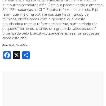
beneficia apenas banco e rentistas, e citou a MP 905. “Sei
que outros combates virão. Está aí o pacote verde e amarelo.
São 135 mudanças na CLT. É outra reforma trabalhista. E já
falam que virá uma outra ainda, que há um grupo de
técnicos, identificados com o governo, que já está
estudando a terceira reforma trabalhista, num período tão
pequeno”, lembrou, citando um grupo de “altos estudos”
organizado pelo Executivo, que deve apresentar propostas
ainda este ano.
Autor:
Rede Brasil Atual
Facebook
X
Share