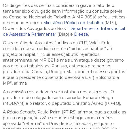
Os dirigentes das centrais consideram grave o fato de o
tema ter sido divulgado sem informação ou consulta prévia
ao Conselho Nacional do Trabalho. A MP 905 já sofreu críticas
de entidades como
Ministério Público do Trabalho
(MPT),
Ordem dos Advogados do Brasil,
Departamento Intersindical
de Assessoria Parlamentar
(Diap) e
Dieese
.
O secretário de Assuntos Jurídicos da CUT, Valeir Ertle,
considera que a medida contém “bichos estranhos” ao
projeto principal. “Incluir esses ‘jabutis’ rejeitados
anteriormente na MP 881 é mais um ataque deste governo
aos direitos trabalhistas. Por isso, estamos pedindo ao
presidente da Câmara, Rodrigo Maia, que retire esses pontos
e que o presidente do Senado devolva a (Jair) Bolsonaro a
MP”, afirma.
A comissão mista deverá ser instalada nesta semana. O
presidente do colegiado será o senador Eduardo Braga
(MDB-AM) e o relator, o deputado Christino Áureo (PP-RJ).
À
Rádio Senado
, Paulo Paim (PT-RS) afirmou que a atual e as
próximas gerações vão sentir os estragos que a recém-
aprovada “reforma” da Previdência irá causar, enquanto