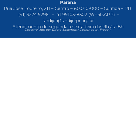
Paraná
Rua José Loureiro, 211 – Centro – 80.010-000 – Curitiba – PR
(41) 3224 9296
–
41 99103-8502
(WhatsAPP) –
sindijor@sindijorpr.org.br
Atendimento de segunda a sexta-feira das 9h às 18h
Desenvolvido por Direta Sistemas /
Designed by Freepik