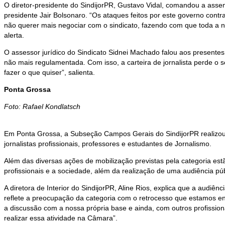
O diretor-presidente do SindijorPR, Gustavo Vidal, comandou a assem
presidente Jair Bolsonaro. “Os ataques feitos por este governo co
não querer mais negociar com o sindicato, fazendo com que toda a 
alerta.
O assessor jurídico do Sindicato Sidnei Machado falou aos presentes 
não mais regulamentada. Com isso, a carteira de jornalista perde o se
fazer o que quiser”, salienta.
Ponta Grossa
Foto: Rafael Kondlatsch
Em Ponta Grossa, a Subseção Campos Gerais do SindijorPR realizou u
jornalistas profissionais, professores e estudantes de Jornalismo.
Além das diversas ações de mobilização previstas pela categoria es
profissionais e a sociedade, além da realização de uma audiência pú
A diretora de Interior do SindijorPR, Aline Rios, explica que a aud
reflete a preocupação da categoria com o retrocesso que estamos en
a discussão com a nossa própria base e ainda, com outros profissio
realizar essa atividade na Câmara”.