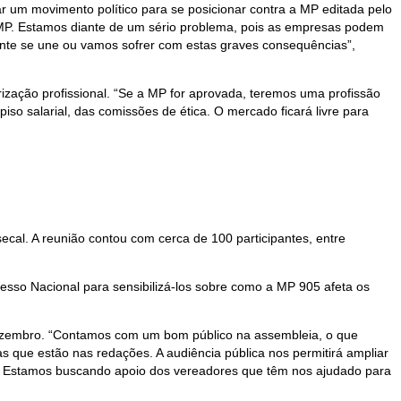
ar um movimento político para se posicionar contra a MP editada pelo
a MP. Estamos diante de um sério problema, pois as empresas podem
ente se une ou vamos sofrer com estas graves consequências”,
rização profissional. “Se a MP for aprovada, teremos uma profissão
iso salarial, das comissões de ética. O mercado ficará livre para
cal. A reunião contou com cerca de 100 participantes, entre
esso Nacional para sensibilizá-los sobre como a MP 905 afeta os
de dezembro. “Contamos com um bom público na assembleia, o que
 que estão nas redações. A audiência pública nos permitirá ampliar
os. Estamos buscando apoio dos vereadores que têm nos ajudado para