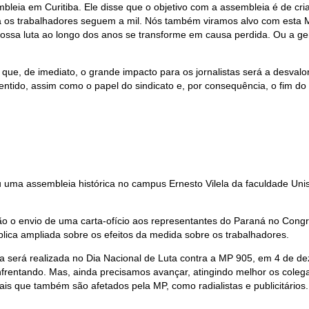
bleia em Curitiba. Ele disse que o objetivo com a assembleia é de cri
ntra os trabalhadores seguem a mil. Nós também viramos alvo com est
nossa luta ao longo dos anos se transforme em causa perdida. Ou a g
que, de imediato, o grande impacto para os jornalistas será a desvalo
ntido, assim como o papel do sindicato e, por consequência, o fim do p
ma assembleia histórica no campus Ernesto Vilela da faculdade Unise
tão o envio de uma carta-ofício aos representantes do Paraná no Congr
blica ampliada sobre os efeitos da medida sobre os trabalhadores.
iência será realizada no Dia Nacional de Luta contra a MP 905, em 4 
frentando. Mas, ainda precisamos avançar, atingindo melhor os colegas
nais que também são afetados pela MP, como radialistas e publicitári