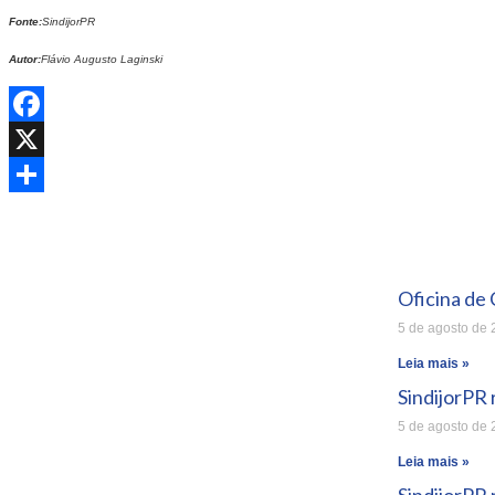
Fonte:
SindijorPR
Autor:
Flávio Augusto Laginski
Facebook
X
Share
Oficina de 
5 de agosto de
Leia mais »
SindijorPR
5 de agosto de
Leia mais »