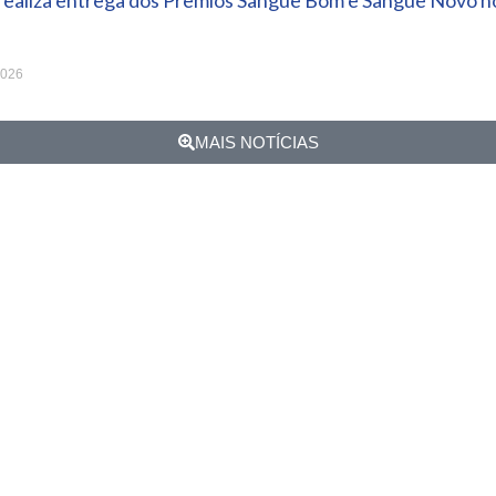
 realiza entrega dos Prêmios Sangue Bom e Sangue Novo no
2026
MAIS NOTÍCIAS