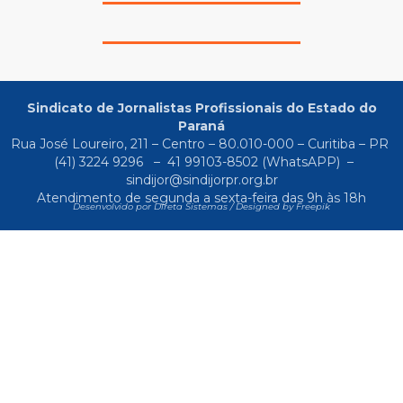
Sindicato de Jornalistas Profissionais do Estado do
Paraná
Rua José Loureiro, 211 – Centro – 80.010-000 – Curitiba – PR
(41) 3224 9296
–
41 99103-8502
(WhatsAPP) –
sindijor@sindijorpr.org.br
Atendimento de segunda a sexta-feira das 9h às 18h
Desenvolvido por Direta Sistemas /
Designed by Freepik