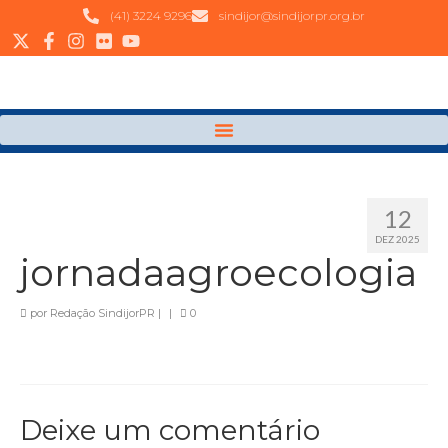
(41) 3224 9296
sindijor@sindijorpr.org.br
12
DEZ 2025
jornadaagroecologia
por
Redação SindijorPR
|
|
0
Deixe um comentário