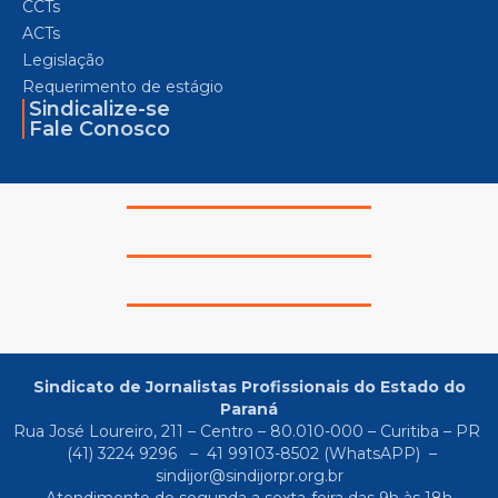
CCTs
ACTs
Legislação
Requerimento de estágio
Sindicalize-se
Fale Conosco
Sindicato de Jornalistas Profissionais do Estado do
Paraná
Rua José Loureiro, 211 – Centro – 80.010-000 – Curitiba – PR
(41) 3224 9296
–
41 99103-8502
(WhatsAPP) –
sindijor@sindijorpr.org.br
Atendimento de segunda a sexta-feira das 9h às 18h