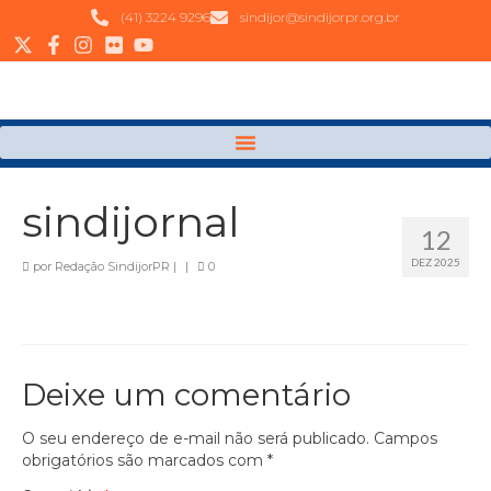
(41) 3224 9296
sindijor@sindijorpr.org.br
sindijornal
12
DEZ 2025
por
Redação SindijorPR
|
|
0
Deixe um comentário
O seu endereço de e-mail não será publicado.
Campos
obrigatórios são marcados com
*