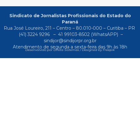
Sindicato de Jornalistas Profissionais do Estado do
Paraná
Rua José Loureiro, 211 – Centro – 80.010-000 – Curitiba – PR
(41) 3224 9296
–
41 99103-8502
(WhatsAPP) –
sindijor@sindijorpr.org.br
Atendimento de segunda a sexta-feira das 9h às 18h
Desenvolvido por Direta Sistemas /
Designed by Freepik