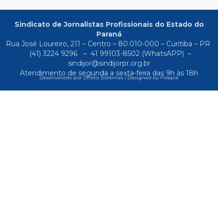
Sindicato de Jornalistas Profissionais do Estado do
Paraná
Rua José Loureiro, 211 – Centro – 80.010-000 – Curitiba – PR
(41) 3224 9296
–
41 99103-8502
(WhatsAPP) –
sindijor@sindijorpr.org.br
Atendimento de segunda a sexta-feira das 9h às 18h
Desenvolvido por Direta Sistemas /
Designed by Freepik