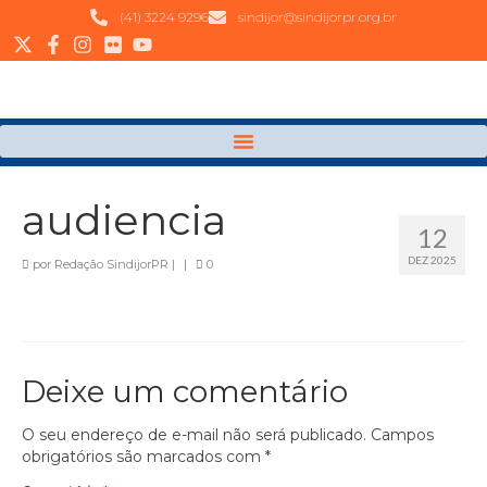
(41) 3224 9296
sindijor@sindijorpr.org.br
audiencia
12
DEZ 2025
por
Redação SindijorPR
|
|
0
Deixe um comentário
O seu endereço de e-mail não será publicado.
Campos
obrigatórios são marcados com
*