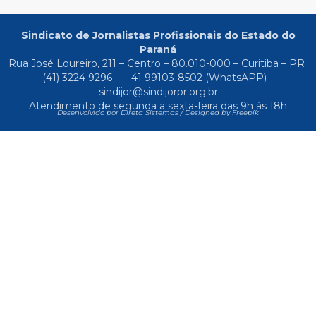
Sindicato de Jornalistas Profissionais do Estado do
Paraná
Rua José Loureiro, 211 – Centro – 80.010-000 – Curitiba – PR
(41) 3224 9296
–
41 99103-8502
(WhatsAPP) –
sindijor@sindijorpr.org.br
Atendimento de segunda a sexta-feira das 9h às 18h
Desenvolvido por Direta Sistemas /
Designed by Freepik