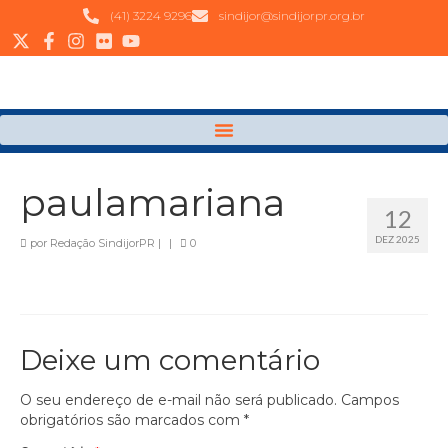
(41) 3224 9296
sindijor@sindijorpr.org.br
paulamariana
12
DEZ 2025
por
Redação SindijorPR
|
|
0
Deixe um comentário
O seu endereço de e-mail não será publicado.
Campos
obrigatórios são marcados com
*