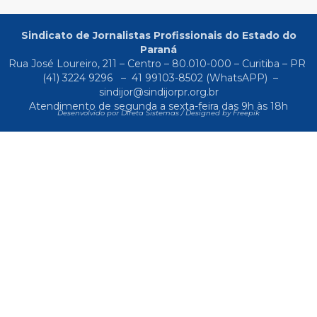
Sindicato de Jornalistas Profissionais do Estado do
Paraná
Rua José Loureiro, 211 – Centro – 80.010-000 – Curitiba – PR
(41) 3224 9296
–
41 99103-8502
(WhatsAPP) –
sindijor@sindijorpr.org.br
Atendimento de segunda a sexta-feira das 9h às 18h
Desenvolvido por Direta Sistemas /
Designed by Freepik