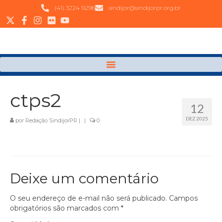
(41) 3224 9296
sindijor@sindijorpr.org.br
ctps2
12
DEZ 2025
por
Redação SindijorPR
|
|
0
Deixe um comentário
O seu endereço de e-mail não será publicado.
Campos
obrigatórios são marcados com
*