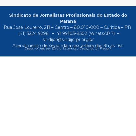
Sindicato de Jornalistas Profissionais do Estado do
Paraná
Rua José Loureiro, 211 – Centro – 80.010-000 – Curitiba – PR
(41) 3224 9296
–
41 99103-8502
(WhatsAPP) –
sindijor@sindijorpr.org.br
Atendimento de segunda a sexta-feira das 9h às 18h
Desenvolvido por Direta Sistemas /
Designed by Freepik