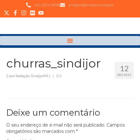
(41) 3224 9296
sindijor@sindijorpr.org.br
churras_sindijor
12
DEZ 2025
por
Redação SindijorPR
|
|
0
Deixe um comentário
O seu endereço de e-mail não será publicado.
Campos
obrigatórios são marcados com
*