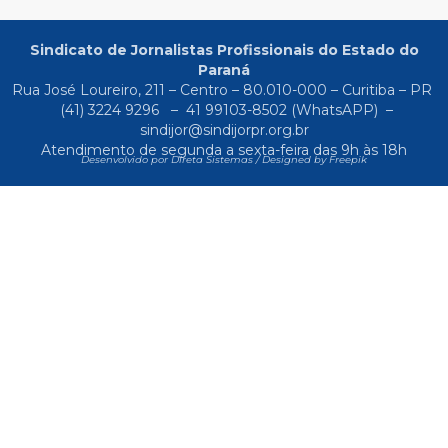
Sindicato de Jornalistas Profissionais do Estado do
Paraná
Rua José Loureiro, 211 – Centro – 80.010-000 – Curitiba – PR
(41) 3224 9296
–
41 99103-8502
(WhatsAPP) –
sindijor@sindijorpr.org.br
Atendimento de segunda a sexta-feira das 9h às 18h
Desenvolvido por Direta Sistemas /
Designed by Freepik