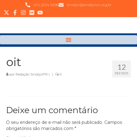
(41) 3224 9296
sindijor@sindijorpr.org.br
oit
12
DEZ 2025
por
Redação SindijorPR
|
|
0
Deixe um comentário
O seu endereço de e-mail não será publicado.
Campos
obrigatórios são marcados com
*