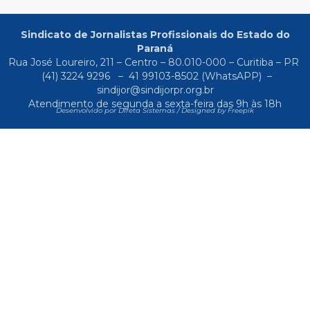
Sindicato de Jornalistas Profissionais do Estado do
Paraná
Rua José Loureiro, 211 – Centro – 80.010-000 – Curitiba – PR
(41) 3224 9296
–
41 99103-8502
(WhatsAPP) –
sindijor@sindijorpr.org.br
Atendimento de segunda a sexta-feira das 9h às 18h
Desenvolvido por Direta Sistemas /
Designed by Freepik