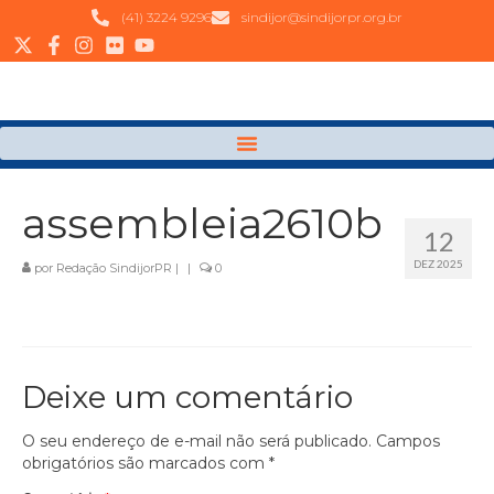
(41) 3224 9296
sindijor@sindijorpr.org.br
assembleia2610b
12
DEZ 2025
por
Redação SindijorPR
|
|
0
Deixe um comentário
O seu endereço de e-mail não será publicado.
Campos
obrigatórios são marcados com
*