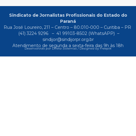
Sindicato de Jornalistas Profissionais do Estado do
Paraná
Rua José Loureiro, 211 – Centro – 80.010-000 – Curitiba – PR
(41) 3224 9296
–
41 99103-8502
(WhatsAPP) –
sindijor@sindijorpr.org.br
Atendimento de segunda a sexta-feira das 9h às 18h
Desenvolvido por Direta Sistemas /
Designed by Freepik