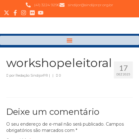
(41) 3224 9296
sindijor@sindijorpr.org.br
workshopeleitoral
17
DEZ 2025
por
Redação SindijorPR
|
|
0
Deixe um comentário
O seu endereço de e-mail não será publicado.
Campos
obrigatórios são marcados com
*