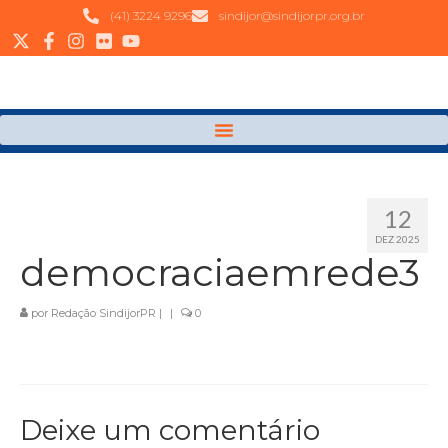
(41) 3224 9296
sindijor@sindijorpr.org.br
12
DEZ 2025
democraciaemrede3
por
Redação SindijorPR
|
|
0
Deixe um comentário