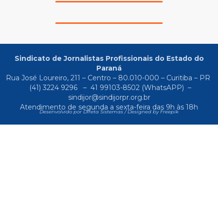
Sindicato de Jornalistas Profissionais do Estado do
Paraná
Rua José Loureiro, 211 – Centro – 80.010-000 – Curitiba – PR
(41) 3224 9296
–
41 99103-8502
(WhatsAPP) –
sindijor@sindijorpr.org.br
Atendimento de segunda a sexta-feira das 9h às 18h
Desenvolvido por Direta Sistemas /
Designed by Freepik