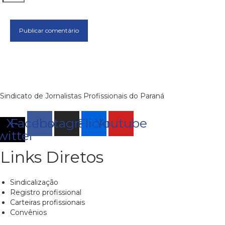
Sindicato de Jornalistas Profissionais do Paraná
X-
Facebook
Instagram
Flickr
Youtube
witter
Links Diretos
Sindicalização
Registro profissional
Carteiras profissionais
Convênios