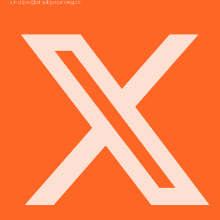
sindijor@sindijorpr.org.br