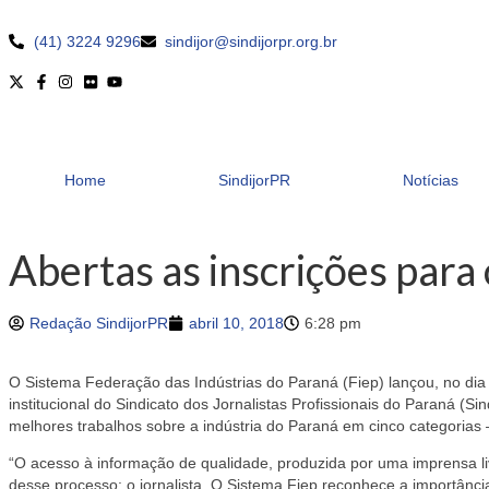
(41) 3224 9296
sindijor@sindijorpr.org.br
Home
SindijorPR
Notícias
Abertas as inscrições para
Redação SindijorPR
abril 10, 2018
6:28 pm
O Sistema Federação das Indústrias do Paraná (Fiep) lançou, no dia 7
institucional do Sindicato dos Jornalistas Profissionais do Paraná (S
melhores trabalhos sobre a indústria do Paraná em cinco categorias –
“O acesso à informação de qualidade, produzida por uma imprensa li
desse processo: o jornalista. O Sistema Fiep reconhece a importânci