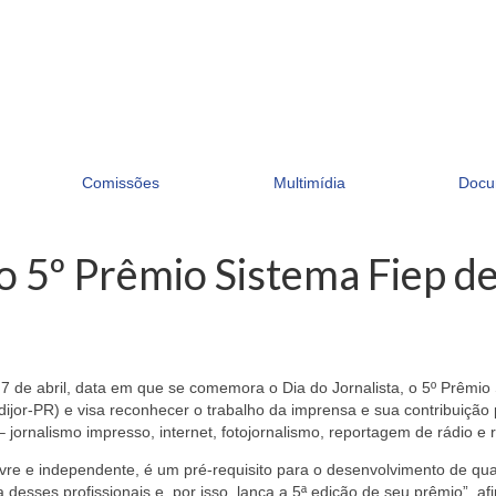
Comissões
Multimídia
Docu
 o 5º Prêmio Sistema Fiep d
 de abril, data em que se comemora o Dia do Jornalista, o 5º Prêmio S
indijor-PR) e visa reconhecer o trabalho da imprensa e sua contribuiçã
 jornalismo impresso, internet, fotojornalismo, reportagem de rádio e
vre e independente, é um pré-requisito para o desenvolvimento de qua
a desses profissionais e, por isso, lança a 5ª edição de seu prêmio”, 