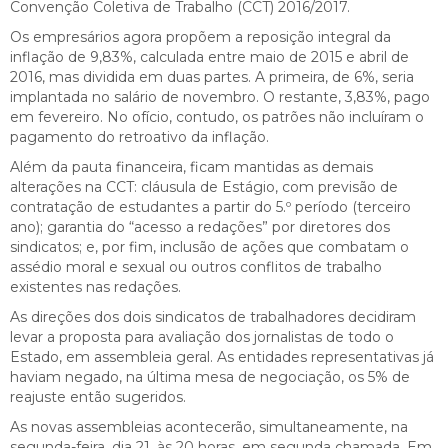
Convenção Coletiva de Trabalho (CCT) 2016/2017.
Os empresários agora propõem a reposição integral da
inflação de 9,83%, calculada entre maio de 2015 e abril de
2016, mas dividida em duas partes. A primeira, de 6%, seria
implantada no salário de novembro. O restante, 3,83%, pago
em fevereiro. No ofício, contudo, os patrões não incluíram o
pagamento do retroativo da inflação.
Além da pauta financeira, ficam mantidas as demais
alterações na CCT: cláusula de Estágio, com previsão de
contratação de estudantes a partir do 5.º período (terceiro
ano); garantia do “acesso a redações” por diretores dos
sindicatos; e, por fim, inclusão de ações que combatam o
assédio moral e sexual ou outros conflitos de trabalho
existentes nas redações.
As direções dos dois sindicatos de trabalhadores decidiram
levar a proposta para avaliação dos jornalistas de todo o
Estado, em assembleia geral. As entidades representativas já
haviam negado, na última mesa de negociação, os 5% de
reajuste então sugeridos.
As novas assembleias acontecerão, simultaneamente, na
segunda-feira, dia 21, às 20 horas, em segunda chamada. Em