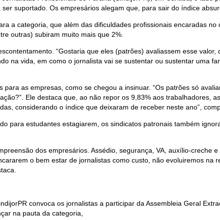
ser suportado. Os empresários alegam que, para sair do índice absurd
ra a categoria, que além das dificuldades profissionais encaradas no di
ntre outras) subiram muito mais que 2%.
escontentamento. “Gostaria que eles (patrões) avaliassem esse valor,
 na vida, em como o jornalista vai se sustentar ou sustentar uma famí
as para as empresas, como se chegou a insinuar. “Os patrões só avali
rização?”. Ele destaca que, ao não repor os 9,83% aos trabalhadores, 
rdas, considerando o índice que deixaram de receber neste ano”, comp
o para estudantes estagiarem, os sindicatos patronais também ignorar
e compreensão dos empresários. Assédio, segurança, VA, auxílio-creche
rarem o bem estar de jornalistas como custo, não evoluiremos na rela
staca.
ndijorPR convoca os jornalistas a participar da Assembleia Geral Extra
çar na pauta da categoria,