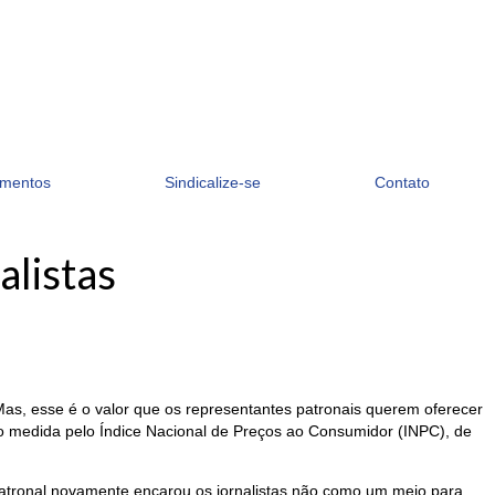
mentos
Sindicalize-se
Contato
alistas
as, esse é o valor que os representantes patronais querem oferecer
ção medida pelo Índice Nacional de Preços ao Consumidor (INPC), de
do patronal novamente encarou os jornalistas não como um meio para