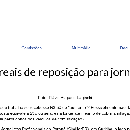
Comissões
Multimídia
Docu
ais de reposição para jorn
Foto: Flávio Augusto Laginski
o seu trabalho se recebesse R$ 60 de “aumento”? Possivelmente não. M
posta equivale a 2%, ou seja, está longe até mesmo de cobrir a infla
ada pelos donos dos veículos de comunicação?
s Jornalistas Profissionais do Paraná (SindijorPR), em Curitiba, o la