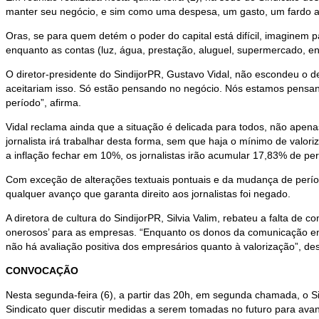
manter seu negócio, e sim como uma despesa, um gasto, um fardo a 
Oras, se para quem detém o poder do capital está difícil, imaginem pa
enquanto as contas (luz, água, prestação, aluguel, supermercado, e
O diretor-presidente do SindijorPR, Gustavo Vidal, não escondeu o d
aceitariam isso. Só estão pensando no negócio. Nós estamos pensando
período”, afirma.
Vidal reclama ainda que a situação é delicada para todos, não apen
jornalista irá trabalhar desta forma, sem que haja o mínimo de valo
a inflação fechar em 10%, os jornalistas irão acumular 17,83% de pe
Com exceção de alterações textuais pontuais e da mudança de períod
qualquer avanço que garanta direito aos jornalistas foi negado.
A diretora de cultura do SindijorPR, Silvia Valim, rebateu a falta d
onerosos’ para as empresas. “Enquanto os donos da comunicação enca
não há avaliação positiva dos empresários quanto à valorização”, de
CONVOCAÇÃO
Nesta segunda-feira (6), a partir das 20h, em segunda chamada, o Si
Sindicato quer discutir medidas a serem tomadas no futuro para avan