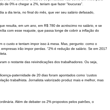
o de 0% e chegar a 2%, teriam que fazer “loucuras”.
a a dia teria, no final do mês, que ver seu salário defasado,
 que resulta, em um ano, em R$ 780 de acréscimo no salário, e se
lia com esse reajuste, que passa longe de cobrir a inflação do
am o custo e tentam impor isso à mesa. Mas, pergunto: como o
as empresas irão impor perdas. “2% é redução de salário. Se em 2017
leta.
am o restante das reivindicações dos trabalhadores. Ou seja,
 e licença-paternidade de 20 dias foram apontados como ‘custos
ção trabalhista. Jornalista valorizado produz mais e melhor, mas
ordinária. Além de debater os 2% propostos pelos patrões, o