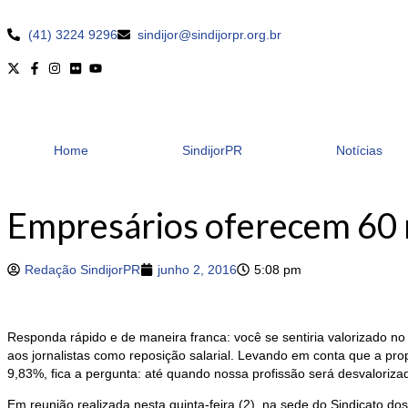
(41) 3224 9296
sindijor@sindijorpr.org.br
Home
SindijorPR
Notícias
Empresários oferecem 60 re
Redação SindijorPR
junho 2, 2016
5:08 pm
Responda rápido e de maneira franca: você se sentiria valorizado n
aos jornalistas como reposição salarial. Levando em conta que a pro
9,83%, fica a pergunta: até quando nossa profissão será desvaloriz
Em reunião realizada nesta quinta-feira (2), na sede do Sindicato do