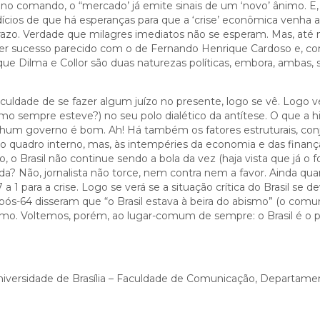
o comando, o “mercado’ já emite sinais de um ‘novo’ ânimo. E,
dícios de que há esperanças para que a ‘crise’ econômica venha a
razo. Verdade que milagres imediatos não se esperam. Mas, até 
er sucesso parecido com o de Fernando Henrique Cardoso e, co
ue Dilma e Collor são duas naturezas políticas, embora, ambas, 
culdade de se fazer algum juízo no presente, logo se vê. Logo
o sempre esteve?) no seu polo dialético da antítese. O que a hi
um governo é bom. Ah! Há também os fatores estruturais, conj
 ao quadro interno, mas, às intempéries da economia e das finanç
, o Brasil não continue sendo a bola da vez (haja vista que já o 
cida? Não, jornalista não torce, nem contra nem a favor. Ainda qu
1 para a crise. Logo se verá se a situação crítica do Brasil se de
pós-64 disseram que “o Brasil estava à beira do abismo” (o comu
ismo. Voltemos, porém, ao lugar-comum de sempre: o Brasil é o p
 Universidade de Brasília – Faculdade de Comunicação, Departame