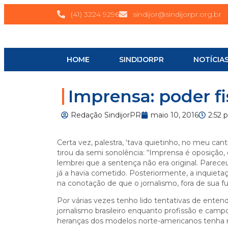
(41) 3224 9296
sindijor@sindijorpr.org.br
HOME
SINDIJORPR
NOTÍCIA
Imprensa: poder fi
Redação SindijorPR
maio 10, 2016
2:52 
Certa vez, palestra, ‘tava quietinho, no meu ca
tirou da semi sonolência: “Imprensa é oposição
lembrei que a sentença não era original. Parece
já a havia cometido. Posteriormente, a inquieta
na conotação de que o jornalismo, fora de sua f
Por várias vezes tenho lido tentativas de ente
jornalismo brasileiro enquanto profissão e cam
heranças dos modelos norte-americanos tenha no