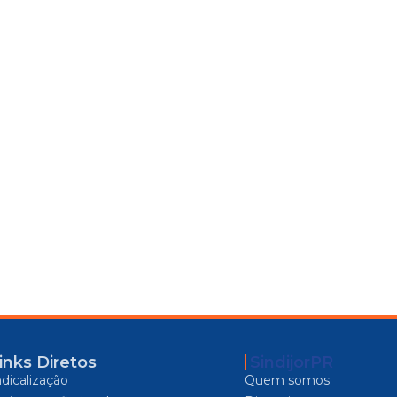
inks Diretos
SindijorPR
ndicalização
Quem somos