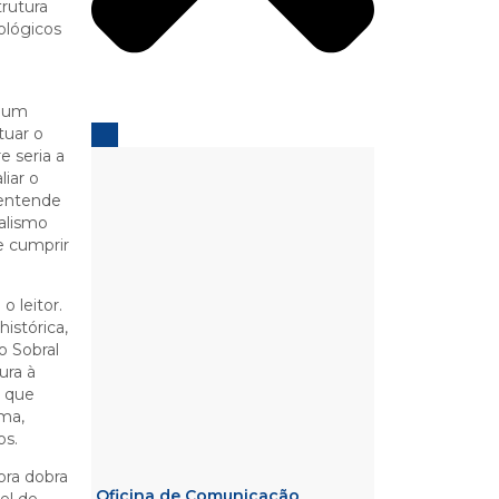
rutura
ológicos
o um
tuar o
e seria a
liar o
 entende
nalismo
e cumprir
 leitor.
istórica,
o Sobral
ura à
, que
ima,
os.
ora dobra
Oficina de Comunicação