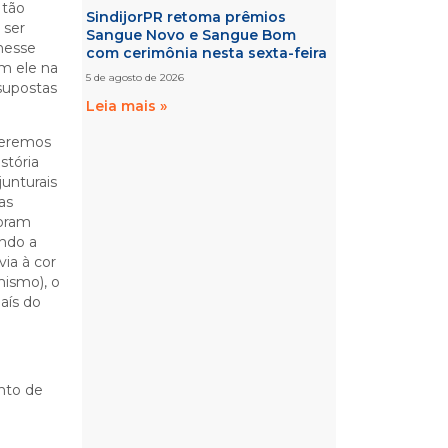
 tão
SindijorPR retoma prêmios
 ser
Sangue Novo e Sangue Bom
nesse
com cerimônia nesta sexta-feira
m ele na
5 de agosto de 2026
supostas
Leia mais »
 veremos
stória
unturais
as
foram
ando a
via à cor
nismo), o
aís do
nto de