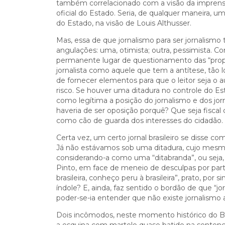
também correlacionado com a visão da imprensa
oficial do Estado. Seria, de qualquer maneira, 
do Estado, na visão de Louis Althusser.
Mas, essa de que jornalismo para ser jornalismo
angulações: uma, otimista; outra, pessimista. C
permanente lugar de questionamento das “propos
jornalista como aquele que tem a antítese, tão 
de fornecer elementos para que o leitor seja o a
risco. Se houver uma ditadura no controle do E
como legítima a posição do jornalismo e dos jor
haveria de ser oposição porquê? Que seja fiscal 
como cão de guarda dos interesses do cidadão.
Certa vez, um certo jornal brasileiro se disse 
Já não estávamos sob uma ditadura, cujo mesmo
considerando-a como uma “ditabranda”, ou seja,
Pinto, em face de meneio de desculpas por part
brasileira, conheço peru à brasileira”, prato, por 
índole? E, ainda, faz sentido o bordão de que “
poder-se-ia entender que não existe jornalismo a
Dois incômodos, neste momento histórico do Bras