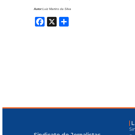
Autor:
Luiz Martins da Silva
Facebook
X
Share
L
Si
Sindicato de Jornalistas