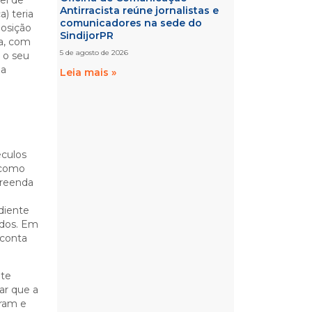
el de
Antirracista reúne jornalistas e
) teria
comunicadores na sede do
posição
SindijorPR
da, com
5 de agosto de 2026
 o seu
ma
Leia mais »
éculos
 como
preenda
o
ediente
ados. Em
 conta
nte
ar que a
aram e