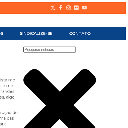
OS
SINDICALIZE-SE
CONTATO
cista me
ia e me
ernandes
es, algo
trução do
uma das
aria