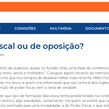
S
COMISSÕES
MULTIMÍDIA
DOCUMENT
scal ou de oposição?
pm
ntinho de auditório, quase no fundão. Mas, uma frase do conferen
, o resto, secos e molhados”. Cutuquei algum recanto da memór
u-me que nos tempos da ditadura militar mais recente, Millor F
ção me levou a quem me informasse que isso vinha lá dos ingles
unção de poder fiscal, nem o seria de verdade.
nder que tipo de formação discursiva tenha predominado na cons
po teórico, algo inacabado, certamente. Há quem se incline que 
s orientado para uma modalidade, a do Poder Fiscal, o que est