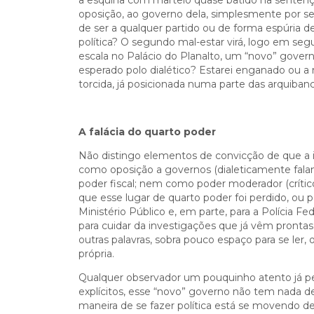
a esquina com martelo quase batido na sente
oposição, ao governo dela, simplesmente por se t
de ser a qualquer partido ou de forma espúria de
política? O segundo mal-estar virá, logo em seg
escala no Palácio do Planalto, um “novo” gover
esperado polo dialético? Estarei enganado ou 
torcida, já posicionada numa parte das arquiba
A falácia do quarto poder
Não distingo elementos de convicção de que a im
como oposição a governos (dialeticamente fala
poder fiscal; nem como poder moderador (crít
que esse lugar de quarto poder foi perdido, ou 
Ministério Público e, em parte, para a Polícia F
para cuidar da investigações que já vêm pront
outras palavras, sobra pouco espaço para se ler, 
própria.
Qualquer observador um pouquinho atento já p
explícitos, esse “novo” governo não tem nada d
maneira de se fazer política está se movendo de