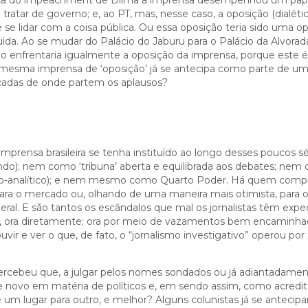
nça do impeachment de Dilma a imprensa desempenhou um pap
ratar de governo; e, ao PT, mas, nesse caso, a oposição (dialética
 se lidar com a coisa pública. Ou essa oposição teria sido uma o
uida. Ao se mudar do Palácio do Jaburu para o Palácio da Alvora
no enfrentaria igualmente a oposição da imprensa, porque este é
a mesma imprensa de ‘oposição’ já se antecipa como parte de u
ncadas de onde partem os aplausos?
prensa brasileira se tenha instituído ao longo desses poucos s
ndo); nem como ‘tribuna’ aberta e equilibrada aos debates; nem
ico-analítico); e nem mesmo como Quarto Poder. Há quem com
para o mercado ou, olhando de uma maneira mais otimista, para 
ederal. E são tantos os escândalos que mal os jornalistas têm exp
as, ora diretamente; ora por meio de vazamentos bem encaminh
ouvir e ver o que, de fato, o “jornalismo investigativo” operou por
ercebeu que, a julgar pelos nomes sondados ou já adiantadame
e novo em matéria de políticos e, em sendo assim, como acredit
 um lugar para outro, e melhor? Alguns colunistas já se antecip