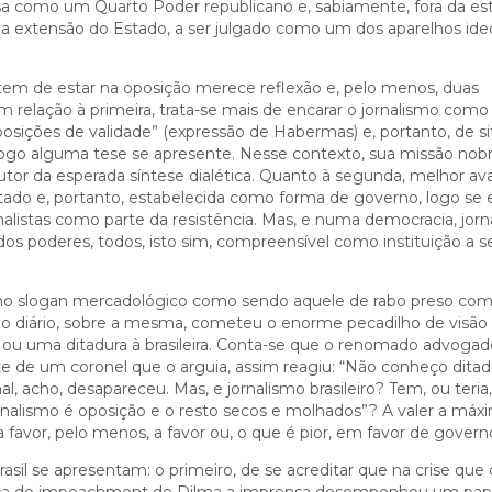
 como um Quarto Poder republicano e, sabiamente, fora da est
uma extensão do Estado, a ser julgado como um dos aparelhos ide
 tem de estar na oposição merece reflexão e, pelo menos, duas
om relação à primeira, trata-se mais de encarar o jornalismo com
ições de validade” (expressão de Habermas) e, portanto, de si
logo alguma tese se apresente. Nesse contexto, sua missão nobr
utor da esperada síntese dialética. Quanto à segunda, melhor ava
stado e, portanto, estabelecida como forma de governo, logo se
nalistas como parte da resistência. Mas, e numa democracia, jor
dos poderes, todos, isto sim, compreensível como instituição a s
como slogan mercadológico como sendo aquele de rabo preso com o
 diário, sobre a mesma, cometeu o enorme pecadilho de visão h
 ou uma ditadura à brasileira. Conta-se que o renomado advogad
e de um coronel que o arguia, assim reagiu: “Não conheço ditad
sinal, acho, desapareceu. Mas, e jornalismo brasileiro? Tem, ou teria
jornalismo é oposição e o resto secos e molhados”? A valer a máx
 favor, pelo menos, a favor ou, o que é pior, em favor de govern
il se apresentam: o primeiro, de se acreditar que na crise que 