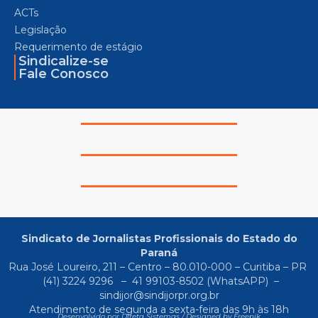
ACTs
Legislação
Requerimento de estágio
Sindicalize-se
Fale Conosco
Sindicato de Jornalistas Profissionais do Estado do
Paraná
Rua José Loureiro, 211 – Centro – 80.010-000 – Curitiba – PR
(41) 3224 9296
–
41 99103-8502
(WhatsAPP) –
sindijor@sindijorpr.org.br
Atendimento de segunda a sexta-feira das 9h às 18h
Desenvolvido por Direta Sistemas /
Designed by Freepik