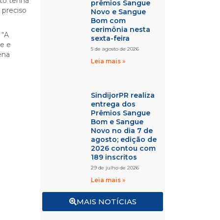
ato tenha
prêmios Sangue
É preciso
Novo e Sangue
Bom com
cerimônia nesta
 “A
sexta-feira
te e
5 de agosto de 2026
ena
Leia mais »
SindijorPR realiza
entrega dos
Prêmios Sangue
Bom e Sangue
Novo no dia 7 de
agosto; edição de
2026 contou com
189 inscritos
29 de julho de 2026
Leia mais »
MAIS NOTÍCIAS