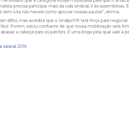
é necessário que a categoria esteja mobilizada para que o sindic
lista precisa participar mais da vida sindical, ir às assembleias. 
e sem luta não haverá como aprovar nossas pautas”, afirma.
 difícil, mas acredita que o SindijorPR terá força para negociar.
cil. Porém, estou confiante de que nossa mobilização será for
aixar a cabeça para os patrões. É uma briga pela qual vale a p
 salarial 2016