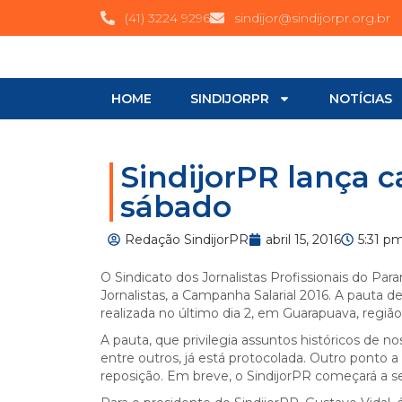
(41) 3224 9296
sindijor@sindijorpr.org.br
HOME
SINDIJORPR
NOTÍCIAS
SindijorPR lança 
sábado
Redação SindijorPR
abril 15, 2016
5:31 p
O Sindicato dos Jornalistas Profissionais do Para
Jornalistas, a Campanha Salarial 2016. A pauta de
realizada no último dia 2, em Guarapuava, região
A pauta, que privilegia assuntos históricos de no
entre outros, já está protocolada. Outro ponto a
reposição. Em breve, o SindijorPR começará a 