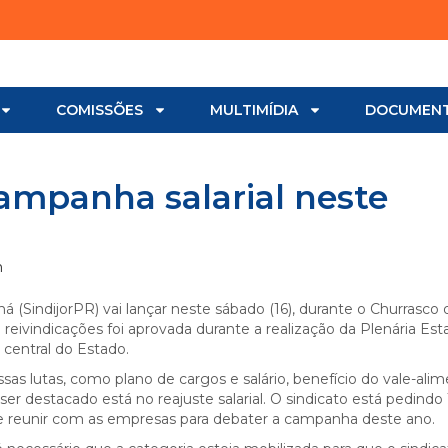
COMISSÕES
MULTIMÍDIA
DOCUMEN
campanha salarial neste
m
ná (SindijorPR) vai lançar neste sábado (16), durante o Churrasco 
 reivindicações foi aprovada durante a realização da Plenária Est
 central do Estado.
ssas lutas, como plano de cargos e salário, benefício do vale-ali
 ser destacado está no reajuste salarial. O sindicato está pedind
se reunir com as empresas para debater a campanha deste ano.