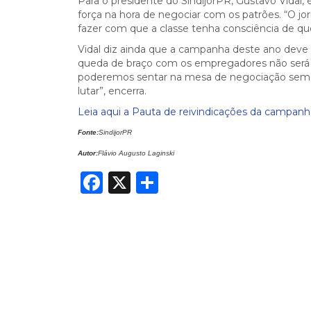
Para o presidente do SindijorPR, Gustavo Vidal, 
força na hora de negociar com os patrões. “O jorna
fazer com que a classe tenha consciência de qu
Vidal diz ainda que a campanha deste ano deve ser
queda de braço com os empregadores não será fá
poderemos sentar na mesa de negociação sem ab
lutar”, encerra.
Leia aqui a Pauta de reivindicações da campanha
Fonte:
SindijorPR
Autor:
Flávio Augusto Laginski
Facebook
X
Share