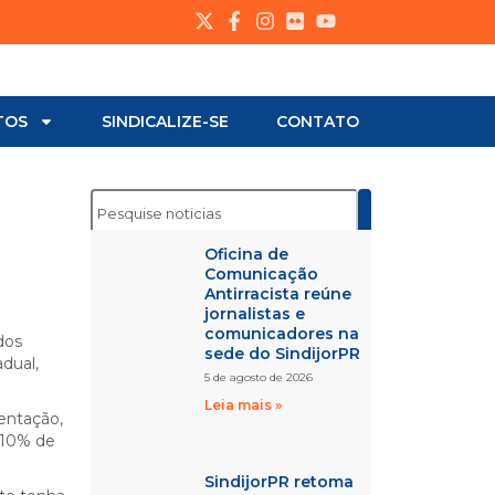
TOS
SINDICALIZE-SE
CONTATO
Oficina de
Comunicação
Antirracista reúne
jornalistas e
comunicadores na
dos
sede do SindijorPR
adual,
5 de agosto de 2026
Leia mais »
mentação,
o 10% de
SindijorPR retoma