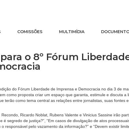
S
COMISSÕES
MULTIMÍDIA
DOCUMENT
s para o 8º Fórum Liberdad
mocracia
edição do Fórum Liberdade de Imprensa e Democracia no dia 3 de ma
tem como proposta criar um espaço que garanta, estimule e discuta a 
e terão como tema central as relações entre jornalistas, suas fontes e
e Recondo, Ricardo Noblat, Rubens Valente e Vinicius Sassine irão part
 é segredo de justiça?”, “Em casos de divulgação de atos processuai
ou o responsável pelo vazamento da informação?” e “Devem existir limit