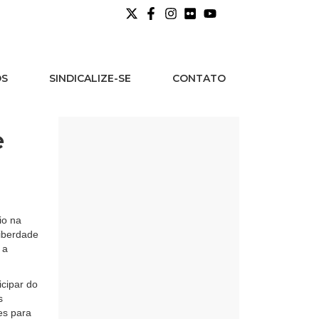
OS
SINDICALIZE-SE
CONTATO
e
io na
liberdade
 a
icipar do
s
es para