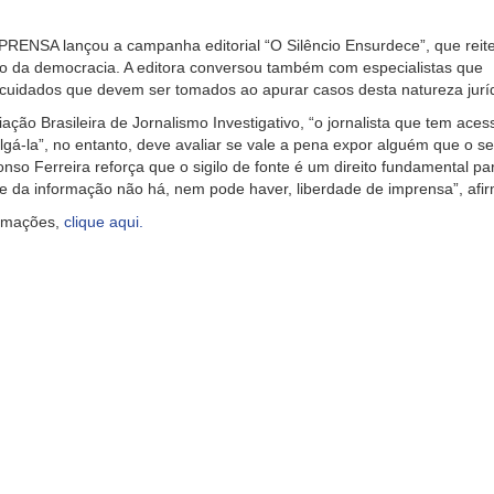
MPRENSA lançou a campanha editorial “O Silêncio Ensurdece”, que reit
o da democracia. A editora conversou também com especialistas que
cuidados que devem ser tomados ao apurar casos desta natureza juríd
ação Brasileira de Jornalismo Investigativo, “o jornalista que tem aces
ulgá-la”, no entanto, deve avaliar se vale a pena expor alguém que o s
onso Ferreira reforça que o sigilo de fonte é um direito fundamental pa
onte da informação não há, nem pode haver, liberdade de imprensa”, afi
ormações,
clique aqui.