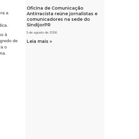
Oficina de Comunicação
era a
Antirracista reúne jornalistas e
comunicadores na sede do
SindijorPR
ica.
5 de agosto de 2026
so à
egredo de
Leia mais »
ra o
rma.