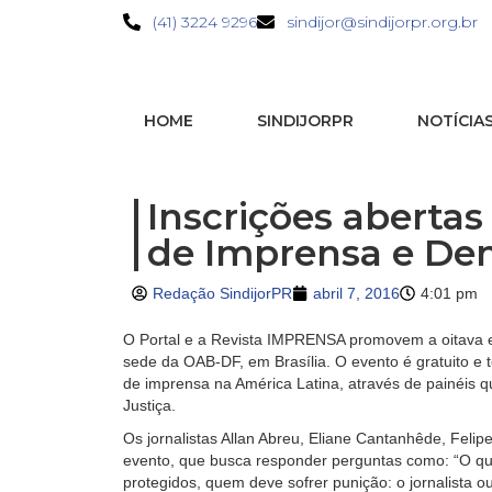
(41) 3224 9296
sindijor@sindijorpr.org.br
HOME
SINDIJORPR
NOTÍCIA
Inscrições aberta
de Imprensa e De
Redação SindijorPR
abril 7, 2016
4:01 pm
O Portal e a Revista IMPRENSA promovem a oitava 
sede da OAB-DF, em Brasília. O evento é gratuito e 
de imprensa na América Latina, através de painéis qu
Justiça.
Os jornalistas Allan Abreu, Eliane Cantanhêde, Felip
evento, que busca responder perguntas como: “O que
protegidos, quem deve sofrer punição: o jornalista 