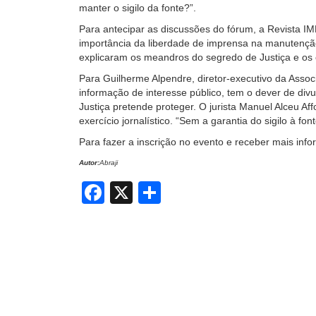
manter o sigilo da fonte?”.
Para antecipar as discussões do fórum, a Revista I
importância da liberdade de imprensa na manutençã
explicaram os meandros do segredo de Justiça e os 
Para Guilherme Alpendre, diretor-executivo da Associ
informação de interesse público, tem o dever de div
Justiça pretende proteger. O jurista Manuel Alceu Aff
exercício jornalístico. “Sem a garantia do sigilo à f
Para fazer a inscrição no evento e receber mais inf
Autor:
Abraji
Facebook
X
Share