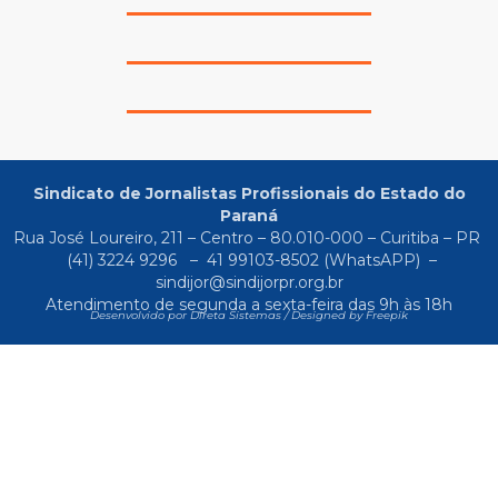
Sindicato de Jornalistas Profissionais do Estado do
Paraná
Rua José Loureiro, 211 – Centro – 80.010-000 – Curitiba – PR
(41) 3224 9296
–
41 99103-8502
(WhatsAPP) –
sindijor@sindijorpr.org.br
Atendimento de segunda a sexta-feira das 9h às 18h
Desenvolvido por Direta Sistemas /
Designed by Freepik