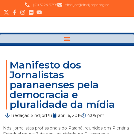
(41) 3224 9296
sindijor@sindijorpr.org.br
Manifesto dos
Jornalistas
paranaenses pela
democracia e
pluralidade da mídia
Redação SindijorPR
abril 6, 2016
4:05 pm
Nós, jornalistas profissionais do Paraná, reunidos em Plenária
Estadual no dia 2 de abril, na cidade de Guarapuava,