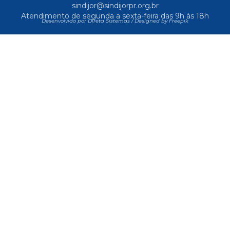
sindijor@sindijorpr.org.br
Atendimento de segunda a sexta-feira das 9h às 18h
Desenvolvido por Direta Sistemas /
Designed by Freepik